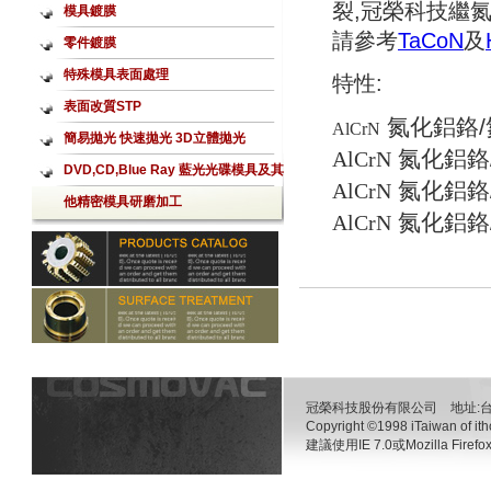
裂,冠榮科技繼氮
模具鍍膜
請參考
TaCoN
及
零件鍍膜
特殊模具表面處理
特性:
表面改質STP
氮化鋁鉻/
AlCrN
簡易拋光 快速拋光 3D立體拋光
氮化鋁鉻
AlCrN
Aerolap噴射式拋光加工
DVD,CD,Blue Ray 藍光光碟模具及其
氮化鋁鉻
AlCrN
他精密模具研磨加工
氮化鋁鉻
AlCrN
冠榮科技股份有限公司 地址:台南
Copyright ©1998 iTaiwan of ith
建議使用IE 7.0或Mozilla 