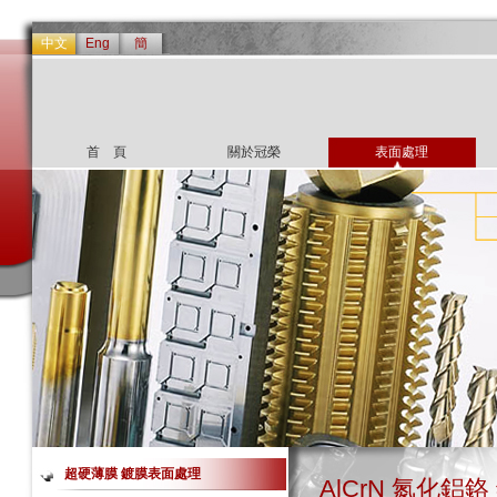
中文
Eng
簡
首 頁
關於冠榮
表面處理
超硬薄膜 鍍膜表面處理
AlCrN 氮化鋁