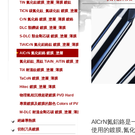
TiN 氮化鈦鍍膜_塗層_薄膜 鍍鈦
TiCN 碳氮化鈦_氮碳化鈦 鍍膜_塗層_
薄膜
CrN 氮化鉻 鍍膜_塗層_薄膜 鍍鉻
DLC 類鑽碳 鍍膜_塗層_薄膜
S-DLC 類金剛石碳 鍍膜_塗層_薄膜
TiAlCrN 氮化鋁鉻鈦 鍍膜_塗層_薄膜
AlCrN 氮化鋁鉻 鍍膜_塗層
氮化鋁鈦_黑鈦 TiAlN_AlTiN 鍍膜_塗
層_薄膜
TiX 耐溫鈦鍍膜_塗層_薄膜
TaCoN 鍍膜_塗層_薄膜
Hitec 鍍膜_塗層_薄膜
物理氣相沉積超硬鍍膜 PVD Hard
Coating
專業鍍膜及鍍膜的顏色 Colors of PVD
Hard Coating
M-DLC 耐溫金剛石碳 鍍膜_塗層_薄膜
絕緣導熱膜
AlCrN氮鋁鉻
使用的鍍膜,氮化
切削刀具鍍膜